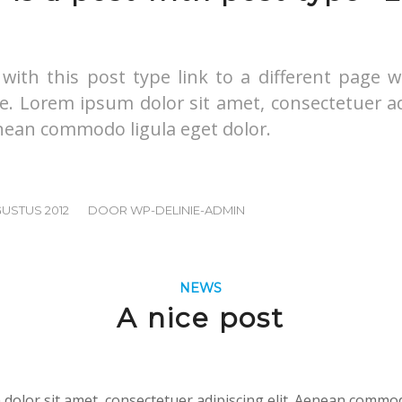
 with this post type link to a different page w
e. Lorem ipsum dolor sit amet, consectetuer ad
enean commodo ligula eget dolor.
/
GUSTUS 2012
DOOR
WP-DELINIE-ADMIN
NEWS
A nice post
dolor sit amet, consectetuer adipiscing elit. Aenean commod