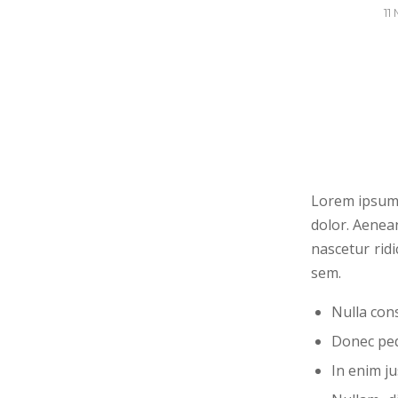
/
11
Lorem ipsum 
dolor. Aenea
nascetur ridi
sem.
Nulla con
Donec pede
In enim ju