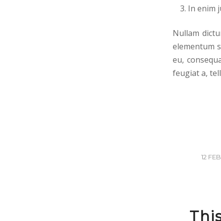
In enim j
Nullam dictu
elementum se
eu, consequa
feugiat a, tel
12 FE
This