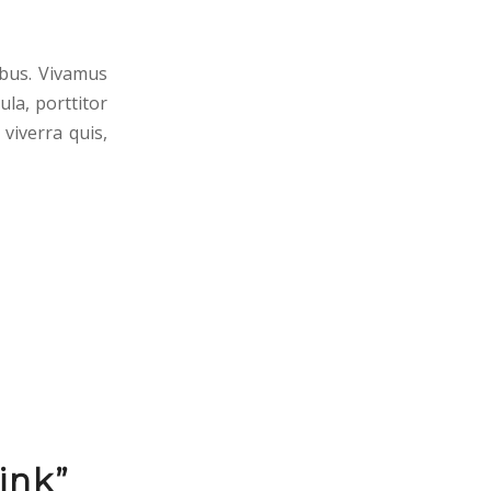
ibus. Vivamus
la, porttitor
viverra quis,
ink”