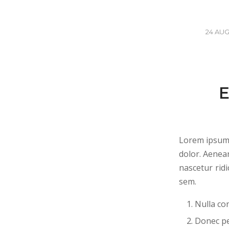
24 AU
E
Lorem ipsum 
dolor. Aenea
nascetur ridi
sem.
Nulla co
Donec ped