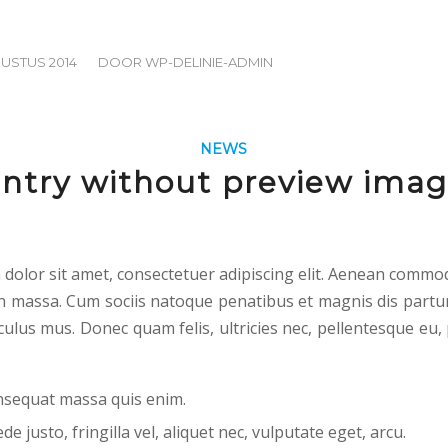
/
GUSTUS 2014
DOOR
WP-DELINIE-ADMIN
NEWS
ntry without preview ima
dolor sit amet, consectetuer adipiscing elit. Aenean commod
n massa. Cum sociis natoque penatibus et magnis dis partu
culus mus. Donec quam felis, ultricies nec, pellentesque eu,
nsequat massa quis enim.
e justo, fringilla vel, aliquet nec, vulputate eget, arcu.