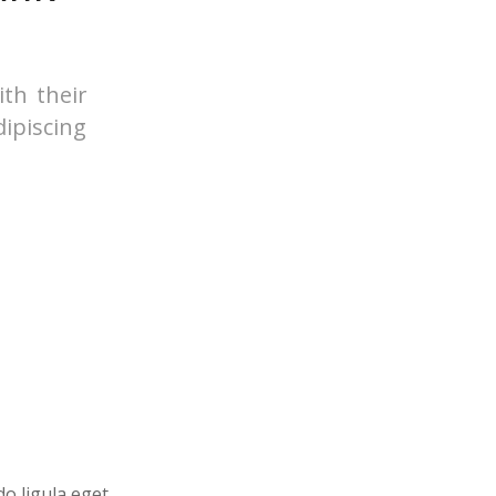
ith their
ipiscing
o ligula eget