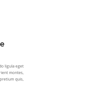
ge
o ligula eget
rient montes,
 pretium quis,