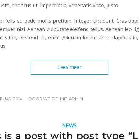
usto, rhoncus ut, imperdiet a, venenatis vitae, justo.
m felis eu pede mollis pretium. Integer tincidunt. Cras dap
mper nisi. Aenean vulputate eleifend tellus. Aenean leo ligu
t vitae, eleifend ac, enim. Aliquam lorem ante, dapibus in, 
lus.
Lees meer
/
BRUARI 2014
DOOR
WP-DELINIE-ADMIN
NEWS
 is a post with post type “L