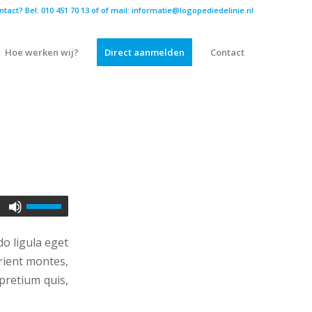
ntact? Bel: 010 451 70 13 of
of mail: informatie@logopediedelinie.nl
Hoe werken wij?
Direct aanmelden
Contact
o ligula eget
rient montes,
 pretium quis,