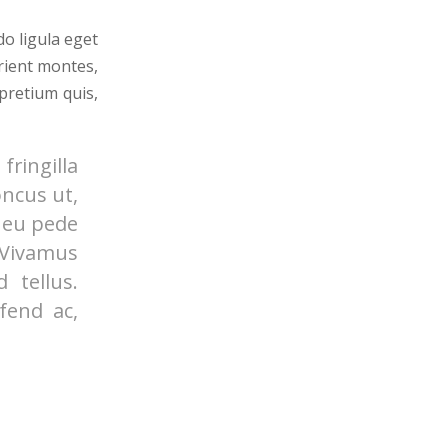
o ligula eget
rient montes,
 pretium quis,
ringilla
oncus ut,
s eu pede
 Vivamus
 tellus.
ifend ac,