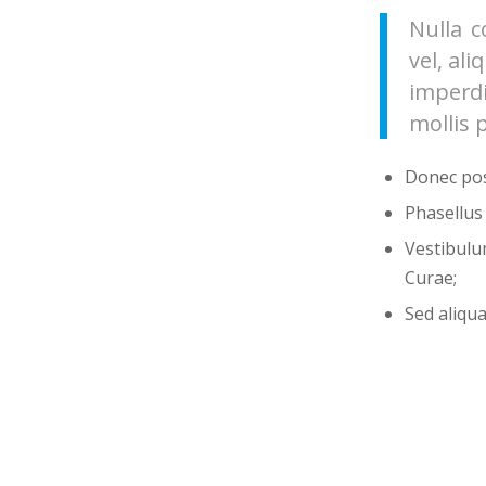
Nulla c
vel, al
imperdi
mollis 
Donec pos
Phasellus
Vestibulu
Curae;
Sed aliqua