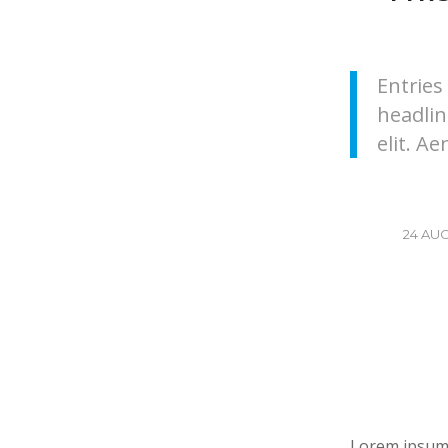
Entries
headlin
elit. A
24 AU
Lorem ipsum 