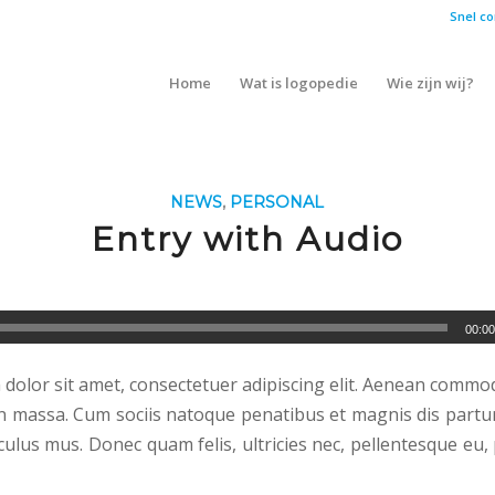
Snel co
Home
Wat is logopedie
Wie zijn wij?
NEWS
,
PERSONAL
Entry with Audio
00:00
dolor sit amet, consectetuer adipiscing elit. Aenean commod
n massa. Cum sociis natoque penatibus et magnis dis partu
culus mus. Donec quam felis, ultricies nec, pellentesque eu,