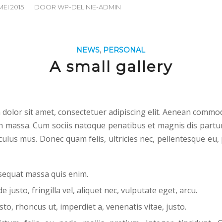
 MEI 2015
DOOR
WP-DELINIE-ADMIN
NEWS
,
PERSONAL
A small gallery
dolor sit amet, consectetuer adipiscing elit. Aenean commod
n massa. Cum sociis natoque penatibus et magnis dis partu
culus mus. Donec quam felis, ultricies nec, pellentesque eu,
sequat massa quis enim.
 justo, fringilla vel, aliquet nec, vulputate eget, arcu.
sto, rhoncus ut, imperdiet a, venenatis vitae, justo.