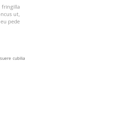
ringilla
oncus ut,
s eu pede
suere cubilia