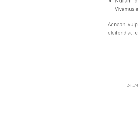
Nullam di
Vivamus e
Aenean vulpu
eleifend ac, 
24 JA