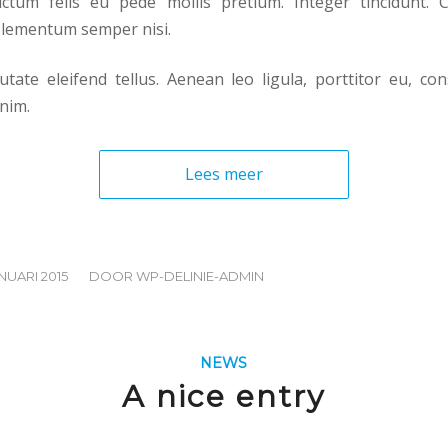
ctum felis eu pede mollis pretium. Integer tincidunt. C
lementum semper nisi.
tate eleifend tellus. Aenean leo ligula, porttitor eu, con
enim.
Lees meer
/
NUARI 2015
DOOR
WP-DELINIE-ADMIN
NEWS
A nice entry