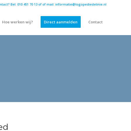
ntact? Bel: 010 451 70 13 of
of mail: informatie@logopediedelinie.nl
Hoe werken wij?
Direct aanmelden
Contact
ted