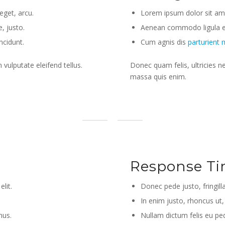
eget, arcu.
Lorem ipsum dolor sit amet
, justo.
Aenean commodo ligula e
ncidunt.
Cum agnis dis
parturient
vulputate eleifend tellus.
Donec quam felis, ultricies n
massa quis enim.
Response T
lit.
Donec pede justo, fringilla
In enim justo, rhoncus ut,
mus.
Nullam dictum felis eu ped