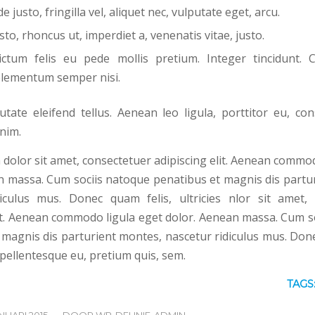
 justo, fringilla vel, aliquet nec, vulputate eget, arcu.
sto, rhoncus ut, imperdiet a, venenatis vitae, justo.
ctum felis eu pede mollis pretium. Integer tincidunt. C
lementum semper nisi.
tate eleifend tellus. Aenean leo ligula, porttitor eu, con
enim.
dolor sit amet, consectetuer adipiscing elit. Aenean commod
n massa. Cum sociis natoque penatibus et magnis dis partu
iculus mus. Donec quam felis, ultricies nlor sit amet,
lit. Aenean commodo ligula eget dolor. Aenean massa. Cum s
 magnis dis parturient montes, nascetur ridiculus mus. Done
, pellentesque eu, pretium quis, sem.
TAGS
NUARI 2015
DOOR
WP-DELINIE-ADMIN