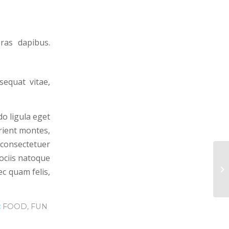
ras dapibus.
sequat vitae,
o ligula eget
rient montes,
 consectetuer
ociis natoque
En
c quam felis,
:
FOOD
,
FUN