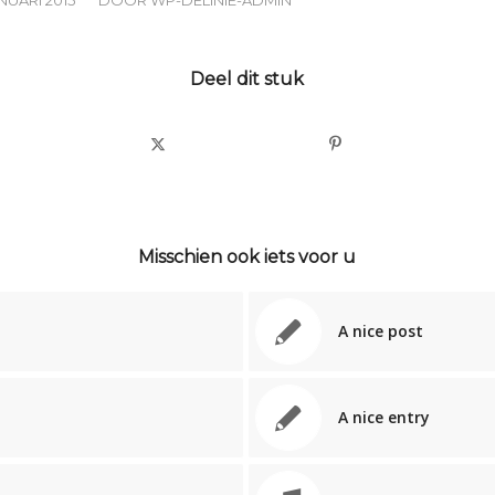
/
Deel dit stuk
Misschien ook iets voor u
A nice post
A nice entry