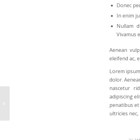
Donec pede
In enim ju
Nullam di
Vivamus e
Aenean vulpu
eleifend ac, 
Lorem ipsum 
dolor. Aenea
nascetur rid
adipiscing e
A nice entry
penatibus et
ultricies nec
24 JA