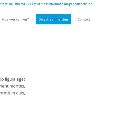
ntact? Bel: 010 451 70 13 of
of mail: informatie@logopediedelinie.nl
Hoe werken wij?
Direct aanmelden
Contact
o ligula eget
rient montes,
 pretium quis,